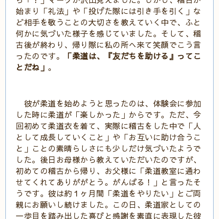
始まり「礼法」や「投げた際には引き手を引く」な
ど相手を敬うことの大切さを教えていく中で、ふと
何かに気づいた様子を感じていました。そして、稽
古後が終わり、帰り際に私の所へ来て笑顔でこう言
ったのです。
「柔道は、『友だちを助ける』ってこ
とだね」
。
彼が柔道を始めようと思ったのは、体験会に参加
した時に柔道が「楽しかった」からです。ただ、今
回初めて柔道衣を着て、実際に稽古をした中で「人
として成長していくこと」や「お互いに助け合うこ
と」ことの素晴らしさにも少しだけ気づいたようで
した。後日お母様から教えていただいたのですが、
初めての稽古から帰り、お父様に「柔道教室に通わ
せてくれてありががとう。がんばる！」と言ったそ
うです。彼は約１ヶ月間「柔道をやりたい」とご両
親にお願いし続けました。この日、柔道家としての
一歩目を踏み出した喜びと感謝を素直に表現した彼