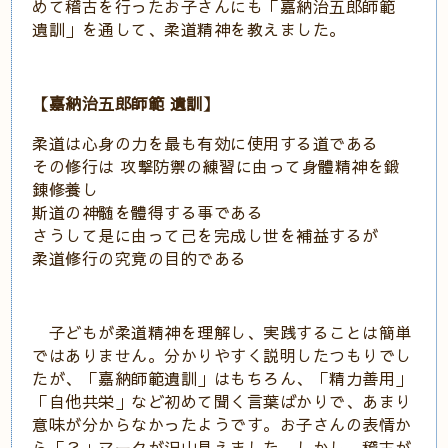
めて稽古を行ったお子さんにも「嘉納治五郎師範
遺訓」を通して、柔道精神を教えました。
【嘉納治五郎師範 遺訓】
柔道は心身の力を最も有効に使用する道である
その修行は 攻撃防禦の練習に由って身體精神を鍛
錬修養し
斯道の神髄を體得する事である
さうして是に由って己を完成し世を補益するが
柔道修行の究竟の目的である
子どもが柔道精神を理解し、実践することは簡単
ではありません。分かりやすく説明したつもりでし
たが、「嘉納師範遺訓」はもちろん、「精力善用」
「自他共栄」など初めて聞く言葉ばかりで、あまり
意味が分からなかったようです。お子さんの表情か
ら「？」マークが沢山見えました。しかし、稽古が