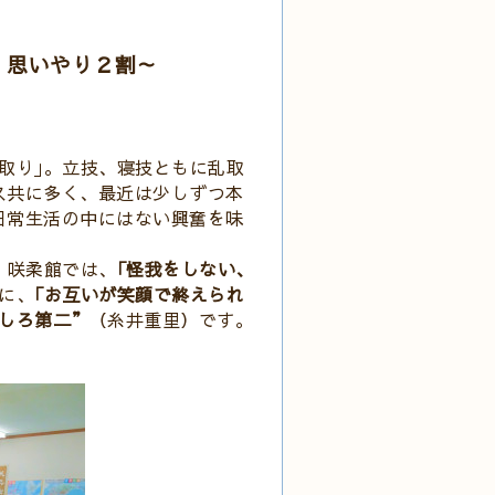
、思いやり２割～
取り｣。立技、寝技ともに乱取
ス共に多く、最近は少しずつ本
日常生活の中にはない興奮を味
。咲柔館では、
｢怪我をしない、
に、
｢お互いが笑顔で終えられ
しろ第二”
（糸井重里）です。