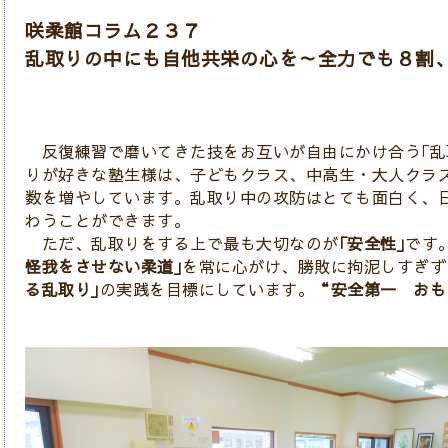
咲柔館コラム２３７
乱取りの中にも自他共栄の心を～全力でも８割
反復練習で磨いてきた技をお互いが自由にかけ合う｢乱
りが好きな塾生様は、子どもクラス、中高生・大人クラ
数を増やしています。乱取り中の攻防はとても面白く、
わうことができます。
ただ、乱取りをする上で最も大切なのが
｢安全性｣
です
怪我をさせない柔道｣
を常に心がけ、勝敗に拘泥しすぎず
る乱取り｣
の実践を目標にしています。
“安全第一 おも