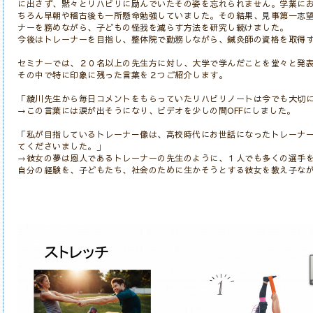
に出さず、黙々とリハビリに励んでいたその姿を忘れられません。学業に
ちろん早朝や稽古後も一所懸命勉強していました。その結果、見事第一志
ナーを務めながら、子どもの怪我を減らす方法を研究し続けました。
今後はトレーナーを目指し、整体院で勤務しながら、鍼灸師の資格を取得
セミナーでは、２０名以上の先生方に対し、大学で学んだことを堂々と発
その中で特に印象に残った言葉を２つご紹介します。
「綾川先生から毎日コメントをもらっていたリハビリノートは今でも大切
→この言葉には涙が出そうになり、ビデオを少しの間OFFにしました。
「私が目指しているトレーナ－像は、高校時代にお世話になったトレーナ
てくださいました。」
→彼女の夢は恩人であるトレーナーの先生のように、１人でも多くの選手
自分の経験を、子どもたち、社会のために生かそうとする彼女を教え子な