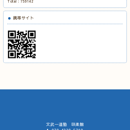
Total :
759142
携帯サイト
文武一道塾 咲柔館