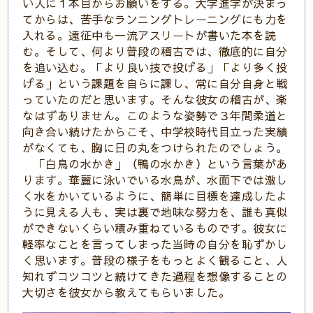
い人に１本目からお願いをする。大学進学が決まっ
てからは、苦手なランニングトレーニングにも力を
入れる。遠征中も一流アスリートが書いた本を読
む。そして、何より普段の稽古では、徹底的に自分
を追い込む。「より良い技で投げる」「より多く投
げる」という課題を自らに課し、常に自分自身と戦
っていたのだと思います。そんな彼女の稽古が、楽
なはずありません。このような姿勢で３年間柔道と
向き合い続けたからこそ、中学校時代目立った実績
がなくても、胸に日の丸をつけられたのでしょう。
「白鳥の水かき」（鴨の水かき）という言葉があ
ります。華麗に泳いでいる水鳥が、水面下では激し
く水をかいているように、簡単に目標を達成したよ
うに見える人も、実は裏で地味な努力を、誰も真似
ができないくらい積み重ねているものです。彼女に
軽率なことを言ってしまった当時の自分を恥ずかし
く思います。普段の様子をもっとよく観ること、人
知れずコツコツと続けてきた過程を想像することの
大切さを彼女から教えてもらいました。