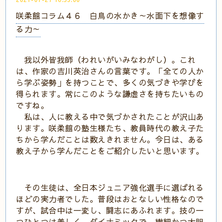
咲柔館コラム４６ 白鳥の水かき～水面下を想像す
る力～
我以外皆我師（われいがいみなわがし）。これ
は、作家の吉川英治さんの言葉です。「全ての人か
ら学ぶ姿勢」を持つことで、多くの気づきや学びを
得られます。常にこのような謙虚さを持ちたいもの
ですね。
私は、人に教える中で気づかされたことが沢山あ
ります。咲柔館の塾生様たち、教員時代の教え子た
ちから学んだことは数えきれません。今日は、ある
教え子から学んだことをご紹介したいと思います。
その生徒は、全日本ジュニア強化選手に選ばれる
ほどの実力者でした。普段はおとなしい性格なので
すが、試合中は一変し、闘志にあふれます。技の一
つひとつは美しく、ダイナミックで、繊細かつ大胆