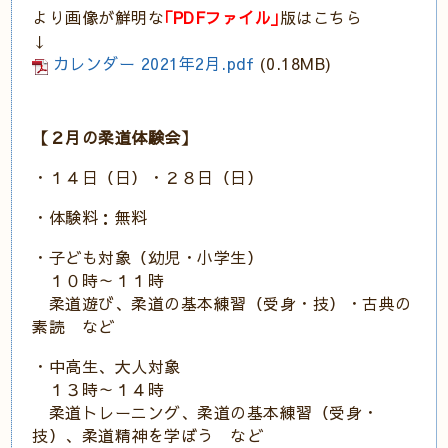
より画像が鮮明な
｢PDFファイル｣
版はこちら
↓
カレンダー 2021年2月.pdf
(0.18MB)
【２月の柔道体験会】
・１４日（日）・２８日（日）
・体験料：無料
・子ども対象（幼児・小学生）
１０時～１１時
柔道遊び、柔道の基本練習（受身・技）・古典の
素読 など
・中高生、大人対象
１３時～１４時
柔道トレーニング、柔道の基本練習（受身・
技）、柔道精神を学ぼう など