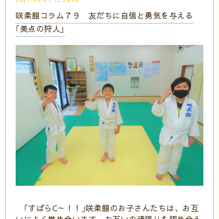
咲柔館コラム７９ 友だちに自信と勇気を与える
｢美点の狩人｣
｢すばらC～！！｣咲柔館のお子さんたちは、お互
いによく誉め合います。お互いの頑張りを認め合え