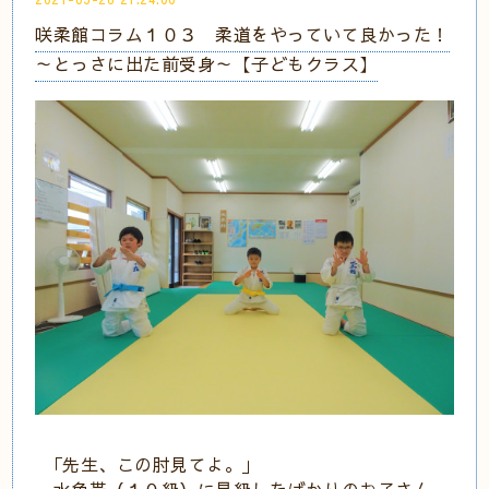
咲柔館コラム１０３ 柔道をやっていて良かった！
～とっさに出た前受身～【子どもクラス】
｢先生、この肘見てよ。｣
水色帯（１０級）に昇級したばかりのお子さん