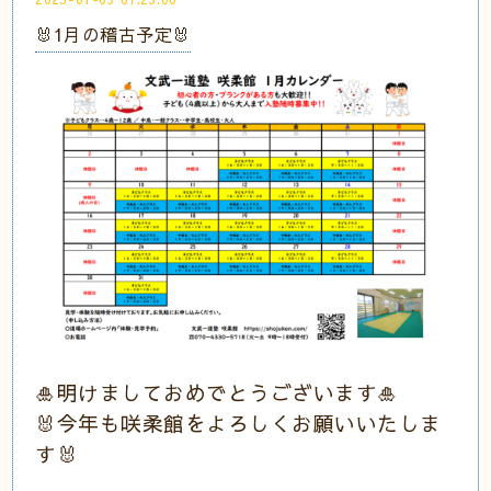
🐰1月の稽古予定🐰
🎍明けましておめでとうございます🎍
🐰今年も咲柔館をよろしくお願いいたしま
す🐰