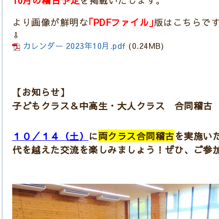
10
月の稽古予定
を掲載いたします。
より画像が鮮明な
｢PDF
ファイル｣
版はこちらで
⇩
カレンダー 2023年10月.pdf
(0.24MB)
【お知らせ】
子どもクラス＆中高生・大人クラス 合同稽古
１０／１４（土）
に
両クラス合同稽古
を実施い
代を越えた交流を楽しみましょう！ぜひ、ご参