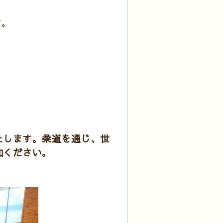
す。
たします。柔道を通じ、世
加ください。