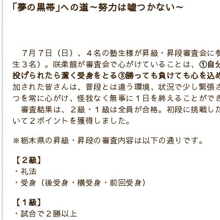
｢夢の黒帯｣への道～努力は嘘つかない～
７月７日（日）、４名の塾生様が昇級・昇段審査会に参
生３名）。咲柔館が審査会で心がけていることは、
①自
投げられたら潔く受身をとる③勝っても負けても心を込
加された皆さんは、普段とは違う環境、状況で少し緊張
つを常に心がけ、怪我なく無事に１日を終えることがで
審査結果は、２級・１級は全員が合格。初段に挑戦し
いて２ポイントを獲得しました。
※栃木県の昇級・昇段の審査内容は以下の通りです。
【２級】
・礼法
・受身（後受身・横受身・前回受身）
【１級】
・試合で２勝以上