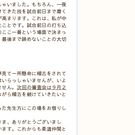
しゃいました。もちろん、一夜
けてきた技を試合前日まで磨く
が高まります。これは、私が中
たことです。試合前日の打ち込
のここ一番という場面で決まっ
、最後まで諦めないことの大切
夢見て一所懸命に稽古をされて
はいらっしゃいませんが、いよ
ません。
次回の審査会は９月２
ながら稽古を続けていきたいと
った先生方にこの場をお借りし
さま、ありがとうございまし
います。これからも柔道仲間と