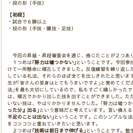
・投の形（手技）
【初段】
・試合で６勝以上
・投の形（手技・腰技・足技）
今回の昇級・昇段審査会を通じ、感じたことが２つあ
１つめは
｢努力は嘘つかない｣
ということです。今回参
けて一所懸命に稽古してきました。反復練習を繰り返し
している礼法、それらのほぼ全てを出しきれたと思いま
生が｢皆さんの受身はとてもうまいですよ｣と誉めてくだ
法｣を最も大切にしているので、私もすごく嬉しかった
は、稽古でかかり出した技を出すことができました。た
いない技は、やはりかかりませんでした。｢努力は嘘つか
った分』出る｣
という意味だと考えています。言い換える
不足のことは出ない｣
ということです。このシンプルな法
をコツコツと重ねていきたいと思います。
２つめは
｢技術は前日まで伸びる｣
ということです。塾