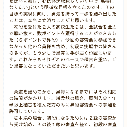
を懸命に続け、心技体が成長していく中で｢黒帯に
なりたい｣という明確な目標を立てたのです。その
目標の実現に向け、勇気を持って一歩を踏み出した
ことは、本当に立派なことだと思います。
初段を受けた２人の高校生たちは、全試合を全力
で戦い抜き、数ポイントを獲得することができまし
た（６ポイントで昇段）。今回の審査会に参加でき
なかった他の会員様も含め、初段に挑戦中の皆さん
の多くが、もう少しで黒帯に手が届く位置にいま
す。これからもそれぞれのペースで稽古を重ね、ぜ
ひ黒帯になっていただきたいと思います。
柔道を始めてから、黒帯になるまでにはそれ相応
の時間がかかります。咲柔館の場合、原則入会１年
半以上稽古を積んだ方のみに昇段審査会への参加を
許可しています。
栃木県の場合、初段になるためには２級の審査か
ら受け始め、その後１級の審査を経て、初段の審査