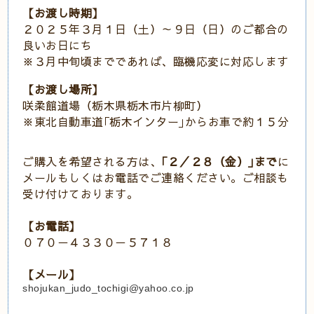
【お渡し時期】
２０２５年３月１日（土）～９日（日）のご都合の
良いお日にち
※３月中旬頃までであれば、臨機応変に対応します
【お渡し場所】
咲柔館道場（栃木県栃木市片柳町）
※東北自動車道｢栃木インター｣からお車で約１５分
ご購入を希望される方は、
｢２／２８（金）｣まで
に
メールもしくはお電話でご連絡ください。ご相談も
受け付けております。
【お電話】
０７０－４３３０－５７１８
【メール】
shojukan_judo_tochigi@yahoo.co.jp