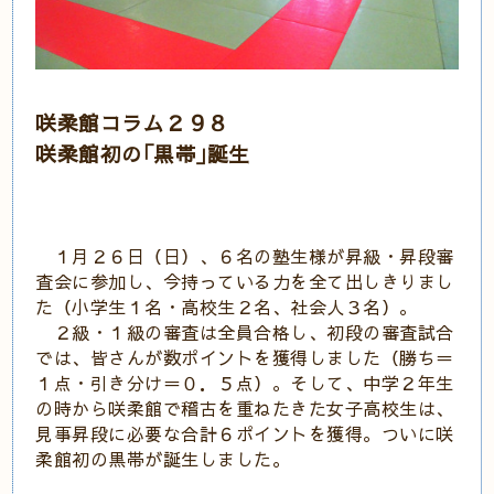
咲柔館コラム２９８
咲柔館初の｢黒帯｣誕生
１月２６日（日）、６名の塾生様が昇級・昇段審
査会に参加し、今持っている力を全て出しきりまし
た（小学生１名・高校生２名、社会人３名）。
２級・１級の審査は全員合格し、初段の審査試合
では、皆さんが数ポイントを獲得しました（勝ち＝
１点・引き分け＝０．５点）。そして、中学２年生
の時から咲柔館で稽古を重ねたきた女子高校生は、
見事昇段に必要な合計６ポイントを獲得。ついに咲
柔館初の黒帯が誕生しました。