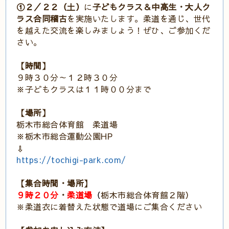
①２／２２（土）
に
子どもクラス＆中高生・大人ク
ラス合同稽古
を実施いたします。柔道を通じ、世代
を越えた交流を楽しみましょう！ぜひ、ご参加くだ
さい。
【時間】
９時３０分～１２時３０分
※子どもクラスは１１時００分まで
【場所】
栃木市総合体育館 柔道場
※栃木市総合運動公園HP
⇩
https://tochigi-park.com/
【集合時間・場所】
９時２０分
・
柔道場
（
栃木市総合体育館２階）
※柔道衣に着替えた状態で道場にご集合ください