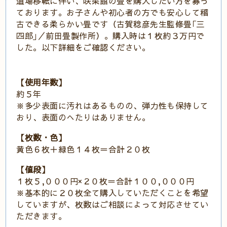
道場移転に伴い、咲柔館の畳を購入したい方を募っ
ております。お子さんや初心者の方でも安心して稽
古できる柔らかい畳です（古賀稔彦先生監修畳｢三
四郎｣／前田畳製作所）。購入時は１枚約３万円で
した。以下詳細をご確認ください。
【使用年数】
約５年
※多少表面に汚れはあるものの、弾力性も保持して
おり、表面のへたりはありません。
【枚数・色】
黄色６枚＋緑色１４枚＝合計２０枚
【値段】
１枚５,０００円×２０枚＝合計１００,０００円
※基本的に２０枚全て購入していただくことを希望
していますが、枚数はご相談によって対応させてい
ただきます。